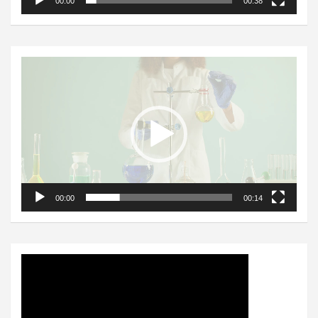
00:00
00:38
Video
Player
00:00
00:14