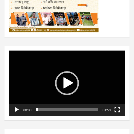
Video
Player
00:00
01:59