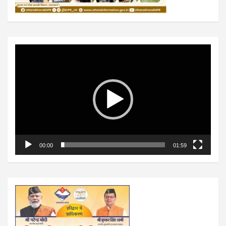
Video
Player
00:00
01:59