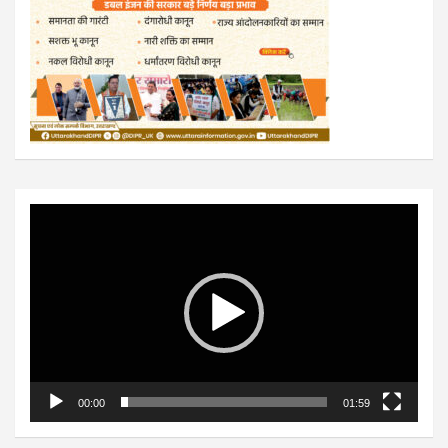
Video
Player
00:00
01:59