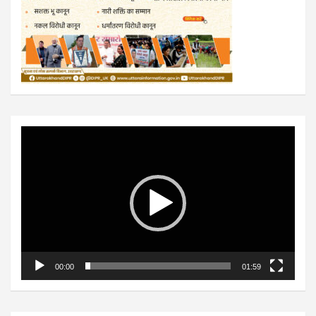
Video
Player
00:00
01:59