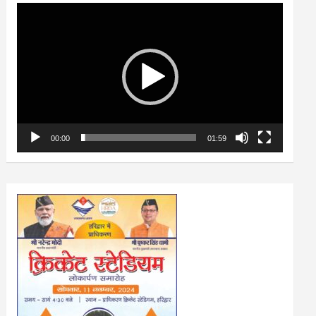
Video
Player
00:00
01:59