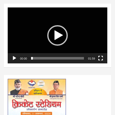
Video
Player
00:00
01:59